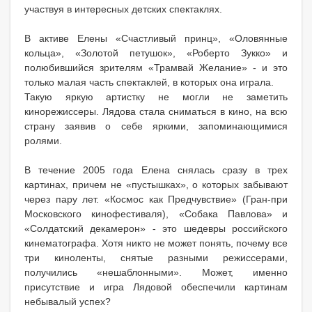
участвуя в интересных детских спектаклях.
В активе Елены «Счастливый принц», «Оловянные
кольца», «Золотой петушок», «Роберто Зукко» и
полюбившийся зрителям «Трамвай Желание» - и это
только малая часть спектаклей, в которых она играла.
Такую яркую артистку не могли не заметить
кинорежиссеры. Лядова стала сниматься в кино, на всю
страну заявив о себе яркими, запоминающимися
ролями.
В течение 2005 года Елена снялась сразу в трех
картинах, причем не «пустышках», о которых забывают
через пару лет. «Космос как Предчувствие» (Гран-при
Московского кинофестиваля), «Собака Павлова» и
«Солдатский декамерон» - это шедевры российского
кинематографа. Хотя никто не может понять, почему все
три киноленты, снятые разными режиссерами,
получились «нешаблонными». Может, именно
присутствие и игра Лядовой обеспечили картинам
небывалый успех?