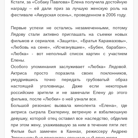
Кстати, за «Собаку Павлова» Елена получила достойную
награду – ей дали приз за лучшую женскую роль на
фестивале «Амурская осень», проведенном в 2006 году.
Первые успехи не остались незамеченными, потому
Лядову стали активно приглашать на съемки новых
фильмов и сериалов. «Защита», «Братья Карамазовы»,
«Любовь на сене», «Исчезнувшие», «Бубен, барабан»,
«Любка» - вот неполный список картин с участием
Елены.
Особого упоминания заслуживает «Любка» Лядовой.
Актриса просто поразила своих поклонников,
умудрившись точно передать грубоватый образ
настоящей уголовницы. Даже если некоторые
российские зрители и не замечали Елену до этого
фильма, после «Любки» о ней узнали все.
Большой резонанс вызвала кинолента «Елена», где
актриса сыграла Екатерину, ветреную и взбалмошную
девушку, которой отец оставил все наследство, обделив
при этом жену, ухаживавшую за ним в течение пяти лет.
Фильм был замечен в Каннах, режиссеру Андрею
Звягинцеву был присужден специальный приз жюри.