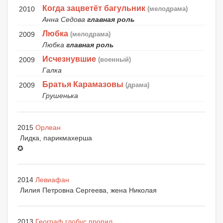
Когда зацветёт багульник
2010
(мелодрама)
Анна Седова
главная роль
Любка
2009
(мелодрама)
Любка
главная роль
Исчезнувшие
2009
(военный)
Галка
Братья Карамазовы
2009
(драма)
Грушенька
2015
Орлеан
Лидка, парикмахерша
✪
2014
Левиафан
Лилия Петровна Сергеева, жена Николая
2013
Географ глобус пропил