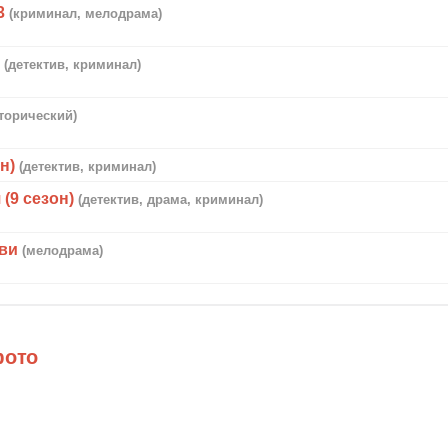
3
(криминал, мелодрама)
и
(детектив, криминал)
сторический)
н)
(детектив, криминал)
(9 сезон)
(детектив, драма, криминал)
ови
(мелодрама)
фото