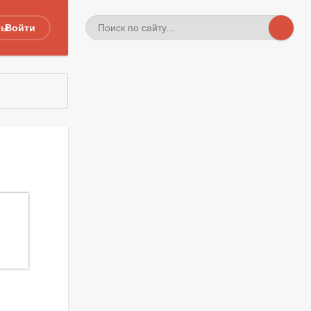
ты
Войти