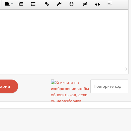
0
тарий