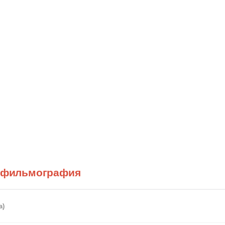
) фильмография
а)