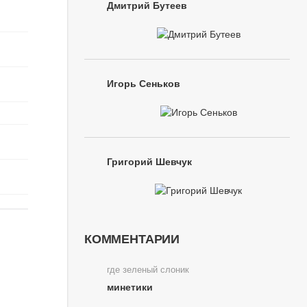
Дмитрий Бутеев
Игорь Сеньков
Григорий Шевчук
КОММЕНТАРИИ
где зеленый слоник
минетики