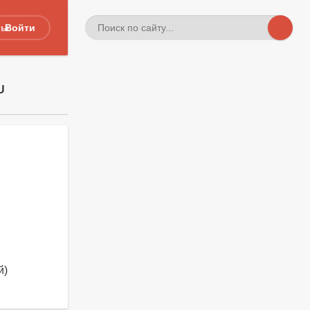
ты
Войти
U
й)