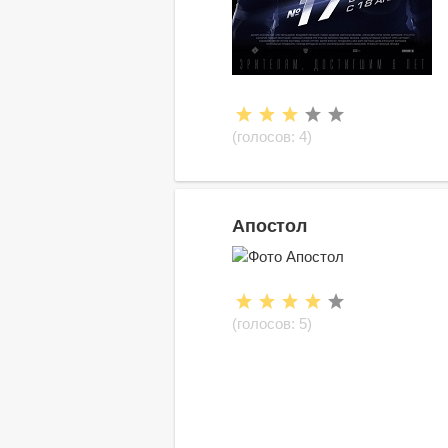
(голосов:
4
)
Апостол
(голосов:
5
)