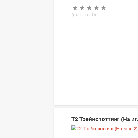
(голосов:
0
)
Т2 Трейнспоттинг (На иг