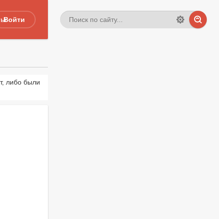
ты
Войти
т, либо были