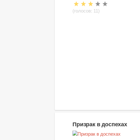
(голосов:
11
)
Призрак в доспехах