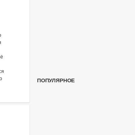
о
я
её
ся
о
ПОПУЛЯРНОЕ