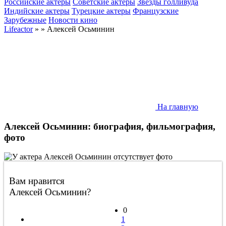
Российские актеры
Советские актеры
Звезды голливуда
Индийские актеры
Турецкие актеры
Французские
Зарубежные
Новости кино
Lifeactor
» » Алексей Осьминин
На главную
Алексей Осьминин: биография, фильмография,
фото
Вам нравится
Алексей Осьминин?
0
1