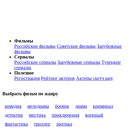
Фильмы
Российские фильмы
Советские фильмы
Зарубежные
фильмы
Сериалы
Российские сериалы
Зарубежные сериалы
Турецкие
сериалы
Полезное
Регистрация
Рейтинг актеров
Актеры скетч шоу
Выбрать фильм по жанру
комедия
мелодрама
боевик
драма
криминал
детектив
мистика
приключения
военный
фантастика
триллер
эротика