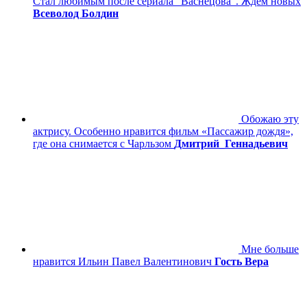
Стал любимым после сериала "Васнецова". Ждём новых
Всеволод Болдин
Обожаю эту
актрису. Особенно нравится фильм «Пассажир дождя»,
где она снимается с Чарльзом
Дмитрий_Геннадьевич
Мне больше
нравится Ильин Павел Валентинович
Гость Вера