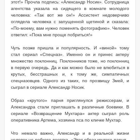
этот!» Прочла подпись: «Александр Носик». Сотрудница
агентства указала на сидящего в комнате молодого
человека: «Так вот же он!» Ассистент недоверчиво
оглядела человека с запущенной щетиной и сказала:
«По-моему, вам нужно поменять фотографию». Человек
ответил: «Пока мне проще побриться!»
Чуть позже пришла и популярность. И «виной» тому
стал сериал «Спецназ». Именно он и принес актеру
множество поклонниц. Поклонников тоже, но поклонниц
в первую очередь. Да и как можно было не влюбиться в
крутых, бесстрашных и, к тому же, симпатичных
спецназовцев. Одного из таких, по прозвищу Змей, и
сыграл в сериале Александр Носик.
Образ «крутого» парня приглянулся режиссерам, и
Александра стали приглашать в различные боевики. В
сериале «Возвращение Мухтара» актер сыграл роль
оперативника Артема, хозяина пса по кличке Мухтар.
Что немало важно, Александр и в реальной жизни
человек не робкого десятка. «Этот образ крутого парня -