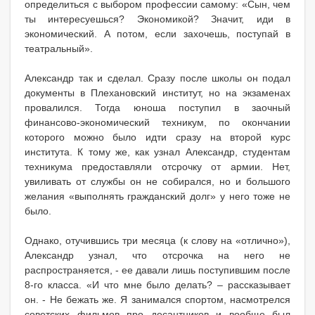
определиться с выбором профессии самому: «Сын, чем
ты интересуешься? Экономикой? Значит, иди в
экономический. А потом, если захочешь, поступай в
театральный».
Александр так и сделал. Сразу после школы он подал
документы в Плехановский институт, но на экзаменах
провалился. Тогда юноша поступил в заочный
финансово-экономический техникум, по окончании
которого можно было идти сразу на второй курс
института. К тому же, как узнал Александр, студентам
техникума предоставляли отсрочку от армии. Нет,
увиливать от службы он не собирался, но и большого
желания «выполнять гражданский долг» у него тоже не
было.
Однако, отучившись три месяца (к слову на «отлично»),
Александр узнал, что отсрочка на него не
распространяется, - ее давали лишь поступившим после
8-го класса. «И что мне было делать? – рассказывает
он. - Не бежать же. Я занимался спортом, насмотрелся
советских фильмов про десантников и вообще был