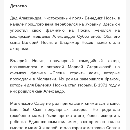
Детство
Дед Александра, чистокровный поляк Бенедикт Носэк, в
начале прошлого века перебрался на Украину. Здесь он
упростил свою фамилию на Носик, женился на
каширской мещанке Александре Субботиной. Оба его
сына Валерий Носик и Владимир Носик позже стали
актерами.
Валерий Носик, популярный комедийный актер,
познакомился с актрисой Марией Стерниковой на
съемках фильма «Спеши строить дом», которые
проходили в Молдавии. Их роман завершился браком,
который для Валерия Носика стал вторым. В 1971 году у
них родился сын Александр.
Маленького Сашу не раз приглашали сниматься в кино.
Еще бы! Сын популярных актеров. Но родители
(особенно мама) были против этого, боясь испортить
ребенка. Единственным фильмом, в котором он снялся
вместе с мамой и папой, стала короткометражка Сергея