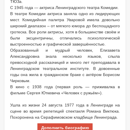
ТЮЗа.
С 1945 года — актриса Ленинградского театра Комедии.
В театре Комедии актриса заняла одно из лидирующих
мест. Комедийная палитра Уваровой имела довольно
широкий диапазон – от мягкого юмора до беспощадного
гротеска. Все роли актрисы, хотя в большинстве своём и
были эксцентричны, отличались психологической
выстроенностью и графической завершённостью.
Образованный и мудрый человек, Елизавета
Александровна знала несколько языков, слыла
превосходной рассказчицей и много лет преподавала в
Ленинградском театральном институте. В довоенные
годы она жила в гражданском браке с актёром Борисом
Чирковым.
В кино с 1938 года (первая роль — приживалка в
фильме Сергея Юткевича «Человек с ружьём»).
Ушла из жизни 24 августа 1977 года в Ленинграде на
сцене во время репетиций спектакля Романа Виктюка.
Похоронена на Серафимовском кладбище Ленинграда.
Дополнить биографию