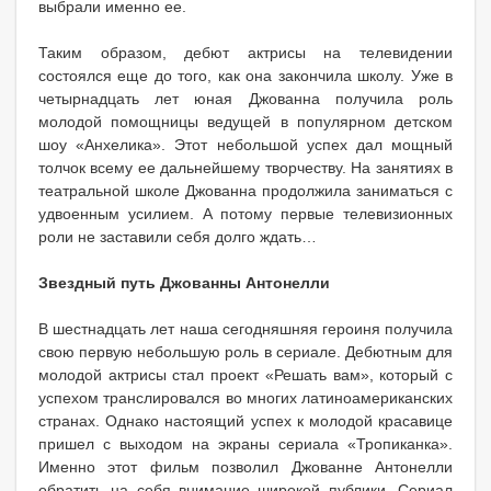
выбрали именно ее.
Таким образом, дебют актрисы на телевидении
состоялся еще до того, как она закончила школу. Уже в
четырнадцать лет юная Джованна получила роль
молодой помощницы ведущей в популярном детском
шоу «Анхелика». Этот небольшой успех дал мощный
толчок всему ее дальнейшему творчеству. На занятиях в
театральной школе Джованна продолжила заниматься с
удвоенным усилием. А потому первые телевизионных
роли не заставили себя долго ждать…
Звездный путь Джованны Антонелли
В шестнадцать лет наша сегодняшняя героиня получила
свою первую небольшую роль в сериале. Дебютным для
молодой актрисы стал проект «Решать вам», который с
успехом транслировался во многих латиноамериканских
странах. Однако настоящий успех к молодой красавице
пришел с выходом на экраны сериала «Тропиканка».
Именно этот фильм позволил Джованне Антонелли
обратить на себя внимание широкой публики. Сериал