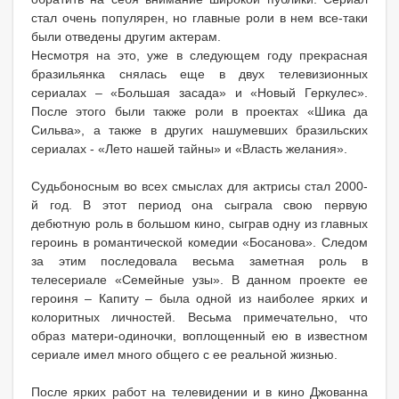
стал очень популярен, но главные роли в нем все-таки
были отведены другим актерам.
Несмотря на это, уже в следующем году прекрасная
бразильянка снялась еще в двух телевизионных
сериалах – «Большая засада» и «Новый Геркулес».
После этого были также роли в проектах «Шика да
Сильва», а также в других нашумевших бразильских
сериалах - «Лето нашей тайны» и «Власть желания».
Судьбоносным во всех смыслах для актрисы стал 2000-
й год. В этот период она сыграла свою первую
дебютную роль в большом кино, сыграв одну из главных
героинь в романтической комедии «Босанова». Следом
за этим последовала весьма заметная роль в
телесериале «Семейные узы». В данном проекте ее
героиня – Капиту – была одной из наиболее ярких и
колоритных личностей. Весьма примечательно, что
образ матери-одиночки, воплощенный ею в известном
сериале имел много общего с ее реальной жизнью.
После ярких работ на телевидении и в кино Джованна