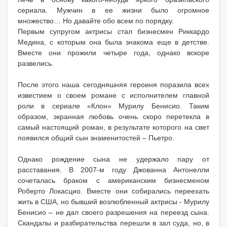
сериала. Мужчин в ее жизни было огромное
множество… Но давайте обо всем по порядку.
Первым супругом актрисы стал бизнесмен Риккардо
Медина, с которым она была знакома еще в детстве.
Вместе они прожили четыре года, однако вскоре
развелись.
После этого наша сегодняшняя героиня поразила всех
известием о своем романе с исполнителем главной
роли в сериале «Клон» Мурилу Бенисио. Таким
образом, экранная любовь очень скоро перетекла в
самый настоящий роман, в результате которого на свет
появился общий сын знаменитостей – Пьетро.
Однако рождение сына не удержало пару от
расставания. В 2007-м году Джованна Антонелли
сочеталась браком с американским бизнесменом
Роберто Локасцио. Вместе они собирались переехать
жить в США, но бывший возлюбленный актрисы - Мурилу
Бенисио – не дал своего разрешения на переезд сына.
Скандалы и разбирательства перешли в зал суда, но, в