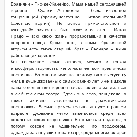
Бразилии - Рио-де-Жанейро. Мама нашей сегодняшней
героини - Суэлли Антонелли – была известной
танцовщицей (преимущественно – исполнительницей
балетных партий). Не менее примечательной и
«звездной» личностью был также и ее отец – Илтон
Прадо – всю свою жизнь проработавший в качестве
оперного певца. Кроме того, в семье бразильской
актрисы есть также старший брат – Леонард – ныне
работающий юристом.
Как вспоминает сама актриса, музыка и тонкая
атмосфера творчества наполняли ее дом практически
постоянно. Во многом именно поэтому тяга к искусству
жила в душе Джованны с самых ранних лет. Уже в школе
наша сегодняшняя героиня начала активно заниматься
в любительском театре. Здесь она пела, танцевала, а
также активно участвовала в драматических
постановках. Весьма примечательно, что уже в раннем
возрасте Джованна четко выделялась среди всех
остальных своих сверстников. Ее отмечали педагоги, а
потому совсем не удивительно, что продюсеры,
однажды заглянувшие в их театр, среди многих актеров