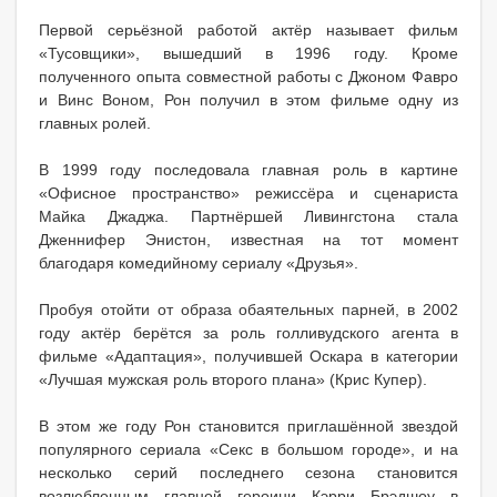
Первой серьёзной работой актёр называет фильм
«Тусовщики», вышедший в 1996 году. Кроме
полученного опыта совместной работы с Джоном Фавро
и Винс Воном, Рон получил в этом фильме одну из
главных ролей.
В 1999 году последовала главная роль в картине
«Офисное пространство» режиссёра и сценариста
Майка Джаджа. Партнёршей Ливингстона стала
Дженнифер Энистон, известная на тот момент
благодаря комедийному сериалу «Друзья».
Пробуя отойти от образа обаятельных парней, в 2002
году актёр берётся за роль голливудского агента в
фильме «Адаптация», получившей Оскара в категории
«Лучшая мужская роль второго плана» (Крис Купер).
В этом же году Рон становится приглашённой звездой
популярного сериала «Секс в большом городе», и на
несколько серий последнего сезона становится
возлюбленным главной героини Кэрри Брэдшоу в