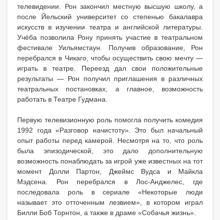
телевидении. Рон закончил местную высшую школу, а
после Йельский университет со степенью бакалавра
искусств в изучении театра и английской литературы.
Учёба позволила Рону принять участие в театральном
фестивале Уильямстаун. Получив образование, Рон
перебрался в Чикаго, чтобы осуществить свою мечту —
играть в театре. Переезд дал свои положительные
результаты — Рон получил приглашения в различных
театральных постановках, а главное, возможность
работать в Театре Гудмана.
Первую телевизионную роль помогла получить комедия
1992 года «Разговор начистоту». Это был начальный
опыт работы перед камерой. Несмотря на то, что роль
была эпизодической, это дало дополнительную
возможность понаблюдать за игрой уже известных на тот
момент Долли Партон, Джеймс Вудса и Майкла
Мэдсена. Рон перебрался в Лос-Анджелес, где
последовала роль в сериале «Некоторые люди
называет это отточенным лезвием», в котором играл
Билли Боб Торнтон, а также в драме «Собачья жизнь».