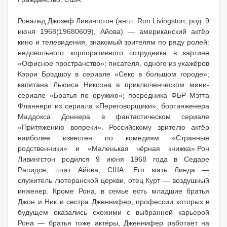
Рональд Джозеф Ливингстон (англ. Ron Livingston; род. 9
июня 1968(19680609), Айова) — американский актёр
кино и телевидения, знакомый зрителям по ряду ролей:
недовольного корпоративного сотрудника в картине
«Офисное пространство»; писателя, одного из ухажёров
Кэрри Брэдшоу в сериале «Секс в большом городе»;
капитана Льюиса Никсона в приключенческом мини-
сериале «Братья по оружию»; посредника ФБР Мэтта
Фланнери из сериала «Переговорщики»; бортинженера
Маддокса Доннера в фантастическом сериале
«Притяжению вопреки». Российскому зрителю актёр
наиболее известен по комедиям «Странные
родственники» и «Маленькая чёрная книжка».Рон
Ливингстон родился 9 июня 1968 года в Седаре
Рапидсе, штат Айова, США. Его мать Линда —
служитель лютеранской церкви, отец Курт — воздушный
инженер. Кроме Рона, в семье есть младшие братья
Джон и Ник и сестра Дженнифер, профессии которых в
будущем оказались схожими с выбранной карьерой
Рона — братья тоже актёры, Дженнифер работает на