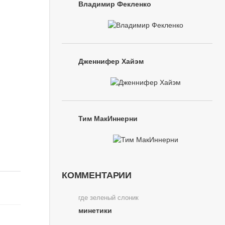
Владимир Фекленко
Дженнифер Хайэм
Тим МакИннерни
КОММЕНТАРИИ
где зеленый слоник
минетики