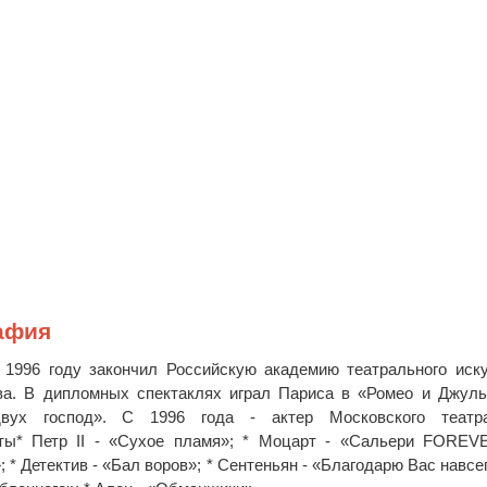
афия
 1996 году закончил Российскую академию театрального иск
ва. В дипломных спектаклях играл Париса в «Ромео и Джуль
вух господ». С 1996 года - актер Московского театр
ты* Петр II - «Сухое пламя»; * Моцарт - «Сальери FOREVE
* Детектив - «Бал воров»; * Сентеньян - «Благодарю Вас навсег