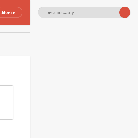
ты
Войти