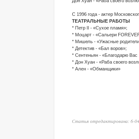
Дон Хуан - «Раба своего возл
С 1996 года - актер Московско
ТЕАТРАЛЬНЫЕ РАБОТЫ
* Петр II - «Сухое пламя»;
* Моцарт - «Сальери FOREVE
* Мишель - «Ужасные родители
* Детектив - «Бал воров»;
* Сентеньян - «Благодарю Вас 
* Дон Хуан - «Раба своего воз
* Ален - «Обманщики»
Статья отредактирована: 6-04