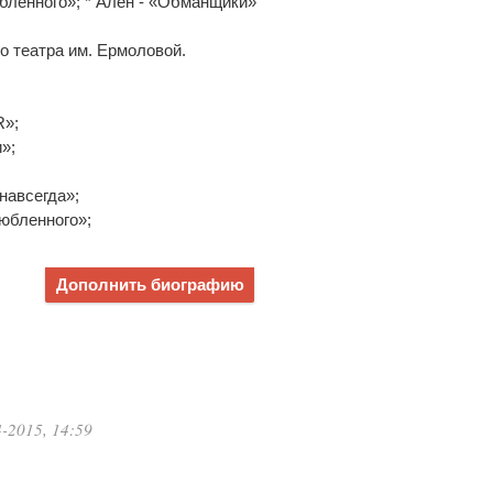
юбленного»; * Ален - «Обманщики»
го театра им. Ермоловой.
R»;
»;
навсегда»;
любленного»;
Дополнить биографию
-2015, 14:59