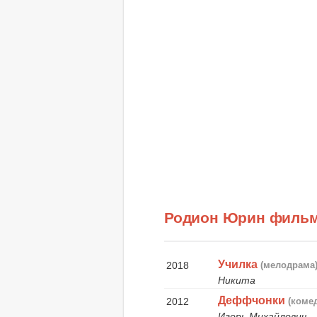
Родион Юрин филь
Училка
2018
(мелодрама
Никита
Деффчонки
2012
(коме
Игорь Михайлович