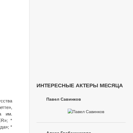
ИНТЕРЕСНЫЕ АКТЕРЫ МЕСЯЦА
Павел Савинков
усства
етте»,
а им.
R»; *
да»; *