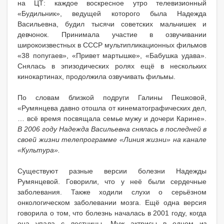
на ЦТ: каждое воскресное утро телевизионный
«Будильник», ведущей которого была Надежда
Васильевна, будил тысячи советских мальчишек и
девчонок. Принимала участие в озвучивании
широкоизвестных в СССР мультипликационных фильмов
«38 попугаев», «Привет мартышке», «Бабушка удава».
Снялась в эпизодических ролях ещё в нескольких
кинокартинах, продолжила озвучивать фильмы.
По словам близкой подруги Галины Пешковой,
«Румянцева давно отошла от кинематографических дел,
… всё время посвящала семье мужу и дочери Карине».
В 2006 году Надежда Васильевна снялась в последней в
своей жизни телепрограмме «Линия жизни» на канале
«Культура».
Существуют разные версии болезни Надежды
Румянцевой. Говорили, что у неё были сердечные
заболевания. Также ходили слухи о серьёзном
онкологическом заболевании мозга. Ещё одна версия
говорила о том, что болезнь началась в 2001 году, когда
она упала с лестницы. Муж актрисы в одном из