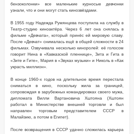
бензоколонки» все маленькие курносые девчонки
узнали, что и они могут стать кинозвёздами.
В 1955 году Надежда Румянцева поступила на службу в
Театр-студию киноактёра. Через 6 лет она снялась в
фильме «Девчата», который принёс ей мировую славу.
После «Девчат» снималась ещё в общей сложности в 24
фильмах. Озвучивала несколько киноролей: её голосом
говорит Нина в «Кавказской пленнице», Зита и Гита в
«Зите и Гите», Мария в «Звуках музыки» и Николь в «Как
украсть миллион».
В конце 1960-х годов на длительное время перестала
сниматься в кино, поскольку жила за границей,
сопровождая в зарубежных командировках своего мужа,
дипломата Вилли Вартановича Хштояна (Хштоян
работал в Министерстве внешней торговли и был
направлен торговым представителем СССР в
Малайзию, а потом в Египет).
После возвращения в СССР удачно сложилась карьера