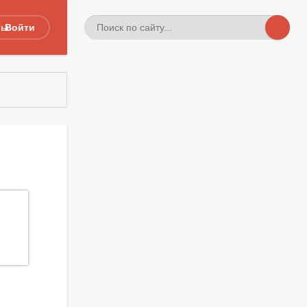
ты
Войти