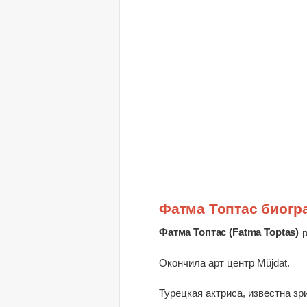
Фатма Топтас биогр
Фатма Топтас (Fatma Toptas)
Окончила арт центр Müjdat.
Турецкая актриса, известна з