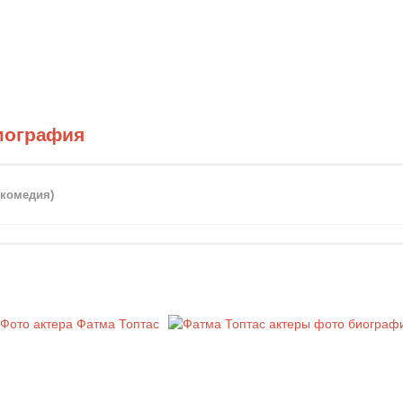
мография
 комедия)