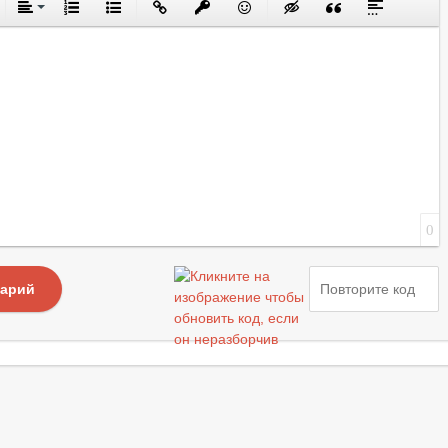
0
тарий