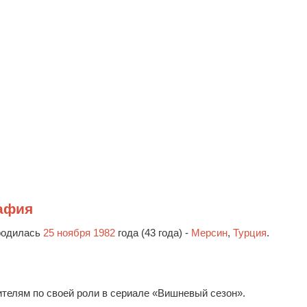
афия
родилась
25 ноября 1982
года (43 года) -
Мерсин
,
Турция
.
рителям по своей роли в сериале «Вишневый сезон».