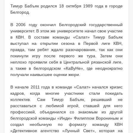
Тимур Бабъяк родился 18 октября 1989 года в городе
Белгород.
В 2006 году окончил Белгородский государственный
университет. В этом же университете начал свое участие
в КВН. В составе команды «Салат» Тимур Бабъяк
выступал на открытии сезона в Первой лиге КВН,
правда, там ребят ждало разочарование, так как они
покинули игру после первого же тура. Затем они
неплохо проявили себя в Центральной рязанской лиге,
а также в белгородском «КаВуНе», где неоднократно
получали наивысшее оценки жюри.
В начале 2011 года в команде «Салат» начался кризис
кадров, когда многие участники стали покидать
коллектив. Сам Тимур Бабъяк, решивший не
расставаться с любимой игрой, ставшей для него
профессией, объединился со знакомым из другой
белгородской команды «Инди» Филиппом Ворониным и
создал необычную по формату команду КВН
«Детективное агентство «Лунный Свет», которая на