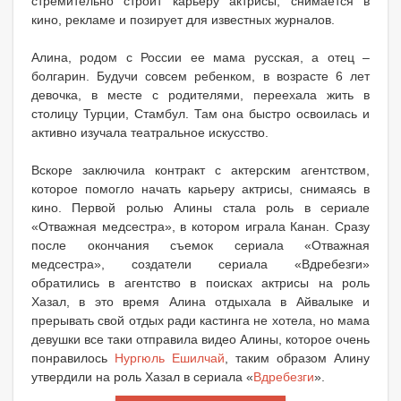
стремительно строит карьеру актрисы, снимается в
кино, рекламе и позирует для известных журналов.
Алина, родом с России ее мама русская, а отец –
болгарин. Будучи совсем ребенком, в возрасте 6 лет
девочка, в месте с родителями, переехала жить в
столицу Турции, Стамбул. Там она быстро освоилась и
активно изучала театральное искусство.
Вскоре заключила контракт с актерским агентством,
которое помогло начать карьеру актрисы, снимаясь в
кино. Первой ролью Алины стала роль в сериале
«Отважная медсестра», в котором играла Канан. Сразу
после окончания съемок сериала «Отважная
медсестра», создатели сериала «Вдребезги»
обратились в агентство в поисках актрисы на роль
Хазал, в это время Алина отдыхала в Айвалыке и
прерывать свой отдых ради кастинга не хотела, но мама
девушки все таки отправила видео Алины, которое очень
понравилось
Нургюль Ешилчай
, таким образом Алину
утвердили на роль Хазал в сериала «
Вдребезги
».