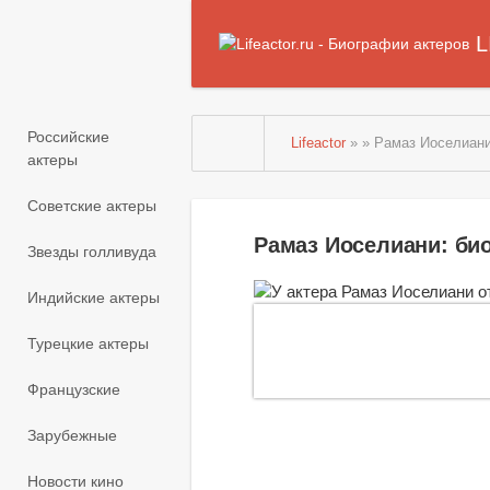
L
Российские
Lifeactor
» » Рамаз Иоселиан
актеры
Советские актеры
Рамаз Иоселиани: би
Звезды голливуда
Индийские актеры
Турецкие актеры
Французские
Зарубежные
Новости кино