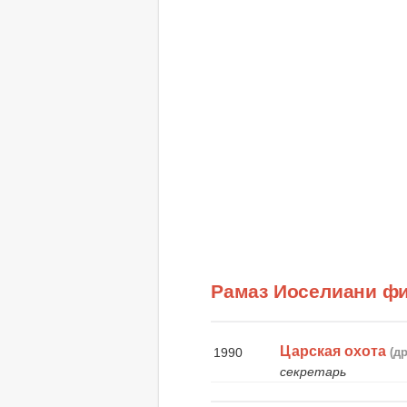
Рамаз Иоселиани ф
Царская охота
1990
(д
секретарь