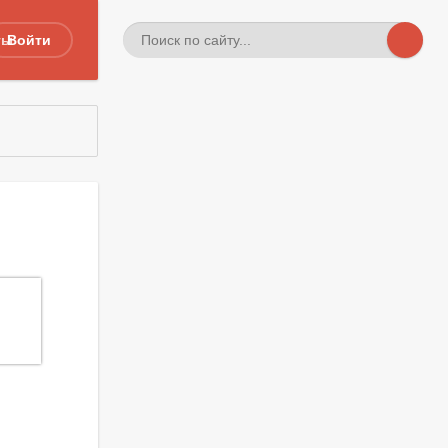
ты
Войти