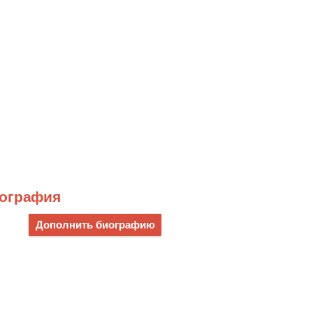
иография
Дополнить биографию