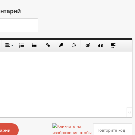
ентарий
0
тарий