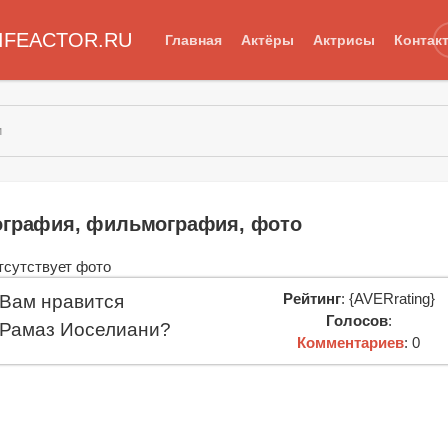
IFEACTOR.RU
Главная
Актёры
Актрисы
Контак
и
ография, фильмография, фото
Рейтинг
: {AVERrating}
Вам нравится
Голосов
:
Рамаз Иоселиани?
Комментариев
: 0