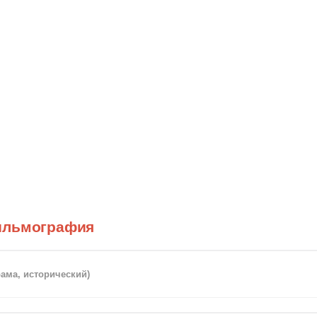
ильмография
рама, исторический)