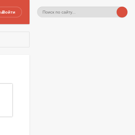
ты
Войти