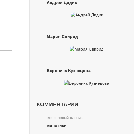
Андрей Дидик
Мария Свирид
Вероника Кузнецова
КОММЕНТАРИИ
где зеленый слоник
минетики