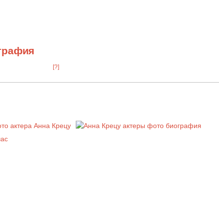
графия
[?]