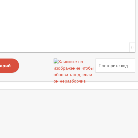
0
тарий