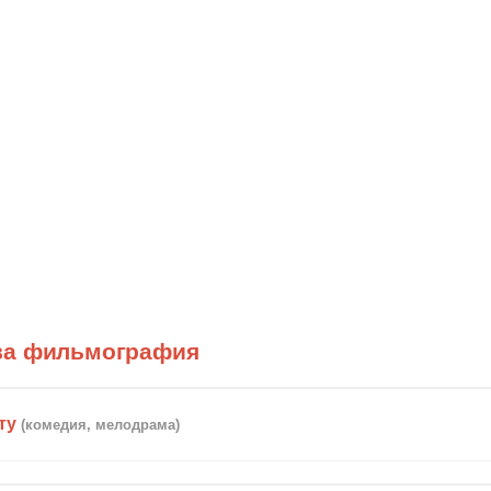
ва фильмография
ту
(комедия, мелодрама)