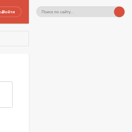
ты
Войти