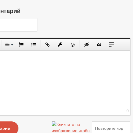
ентарий
0
тарий