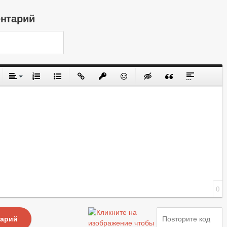
ентарий
0
тарий