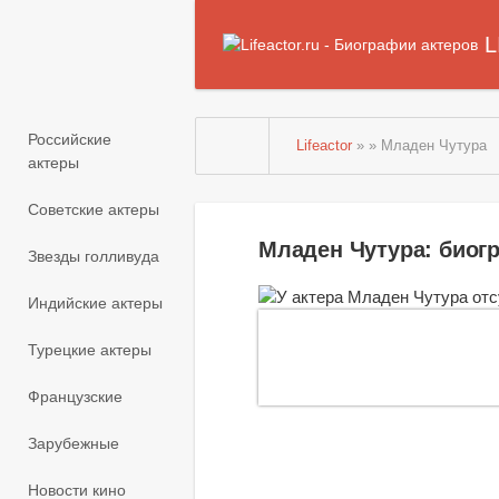
L
Российские
Lifeactor
» » Младен Чутура
актеры
Советские актеры
Младен Чутура: биог
Звезды голливуда
Индийские актеры
Турецкие актеры
Французские
Зарубежные
Новости кино