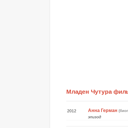
Младен Чутура фил
Анна Герман
2012
(био
эпизод