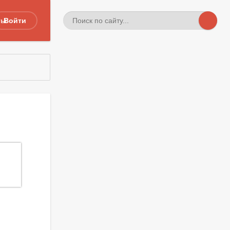
ты
Войти