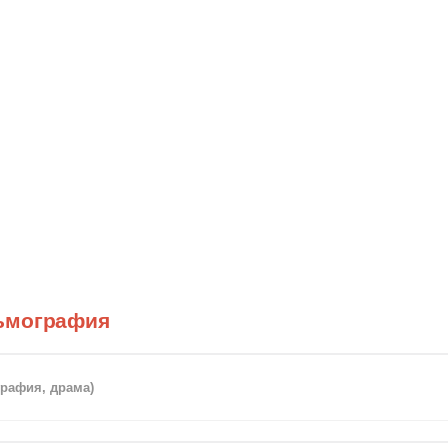
ьмография
графия, драма)