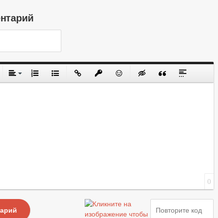
ентарий
0
тарий