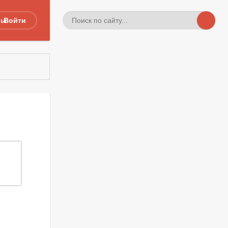
ты
Войти