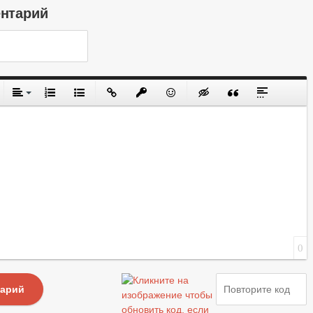
ентарий
0
тарий