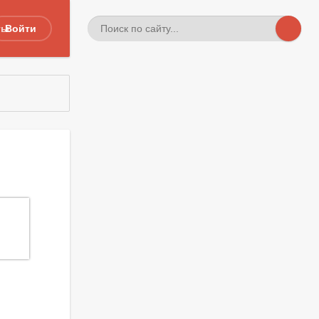
ты
Войти