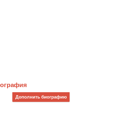
иография
Дополнить биографию