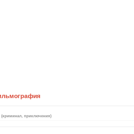
ильмография
ь
(криминал, приключения)