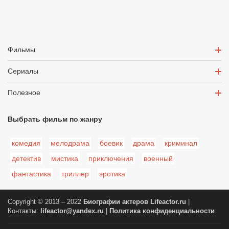
Фильмы
Сериалы
Полезное
Выбрать фильм по жанру
комедия
мелодрама
боевик
драма
криминал
детектив
мистика
приключения
военный
фантастика
триллер
эротика
Copyright © 2013 – 2022
Биографии актеров
Lifeactor.ru
|
Контакты:
lifeactor@yandex.ru
|
Политика конфиденциальности