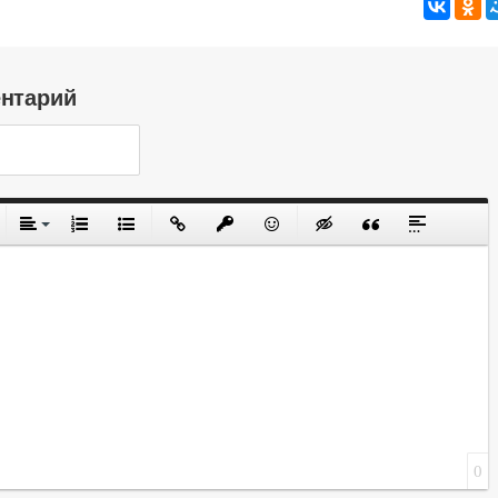
ентарий
0