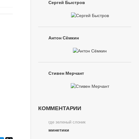
Сергей Быстров
Антон Сёмкин
Стивен Мерчант
КОММЕНТАРИИ
где зеленый слоник
минетики