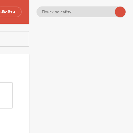
ты
Войти