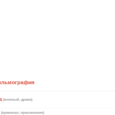
ильмография
д
(военный, драма)
ь
(криминал, приключения)