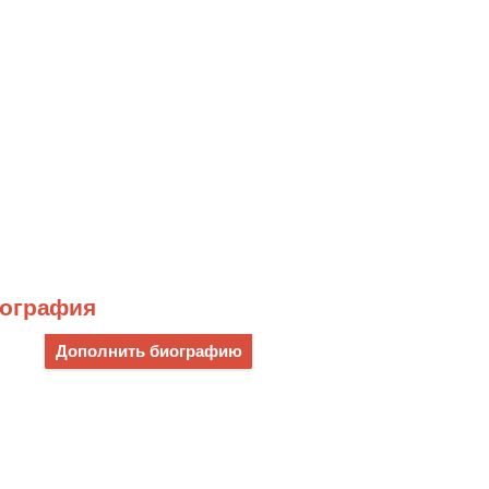
иография
Дополнить биографию