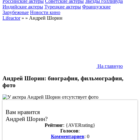
Российские актеры
Советские актеры
Звезды голливуда
Индийские актеры
Турецкие актеры
Французские
Зарубежные
Новости кино
Lifeactor
» » Андрей Шорин
На главную
Андрей Шорин: биография, фильмография,
фото
Вам нравится
Андрей Шорин?
Рейтинг
: {AVERrating}
Голосов
:
Комментариев
: 0