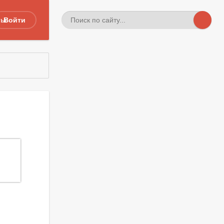
ты
Войти