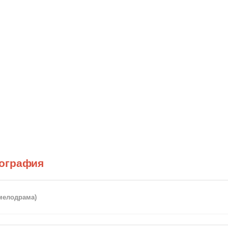
ография
мелодрама)