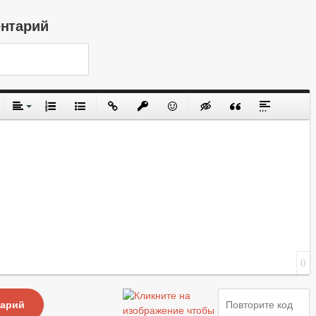
ентарий
0
тарий