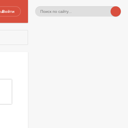
ты
Войти