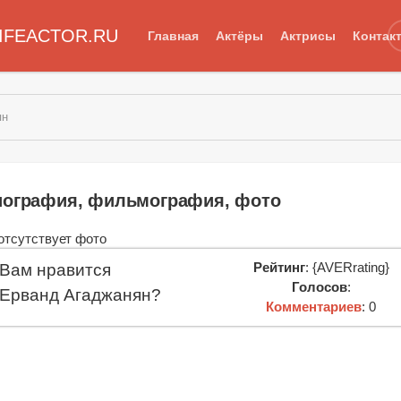
IFEACTOR.RU
Главная
Актёры
Актрисы
Контак
ян
иография, фильмография, фото
Рейтинг
: {AVERrating}
Вам нравится
Голосов
:
Ерванд Агаджанян?
Комментариев
: 0