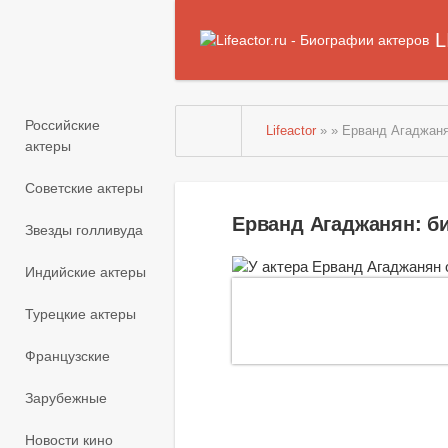
L
Российские
Lifeactor
» » Ерванд Агаджан
актеры
Советские актеры
Ерванд Агаджанян: б
Звезды голливуда
Индийские актеры
Турецкие актеры
Французские
Зарубежные
Новости кино