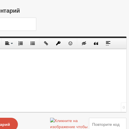
ентарий
0
тарий