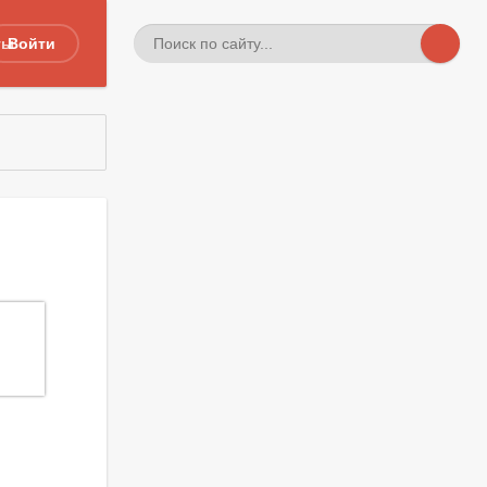
ты
Войти