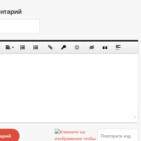
ентарий
0
тарий