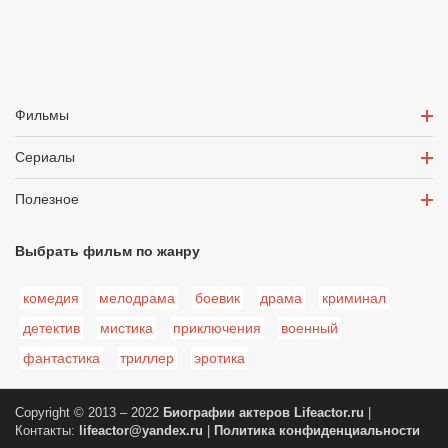
Фильмы
Сериалы
Полезное
Выбрать фильм по жанру
комедия
мелодрама
боевик
драма
криминал
детектив
мистика
приключения
военный
фантастика
триллер
эротика
Copyright © 2013 – 2022
Биографии актеров
Lifeactor.ru
|
Контакты:
lifeactor@yandex.ru
|
Политика конфиденциальности