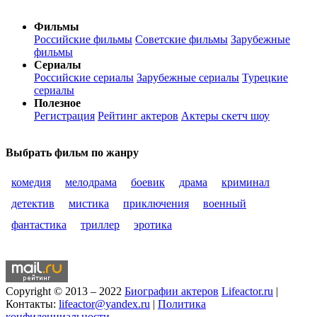
Фильмы
Российские фильмы
Советские фильмы
Зарубежные
фильмы
Сериалы
Российские сериалы
Зарубежные сериалы
Турецкие
сериалы
Полезное
Регистрация
Рейтинг актеров
Актеры скетч шоу
Выбрать фильм по жанру
комедия
мелодрама
боевик
драма
криминал
детектив
мистика
приключения
военный
фантастика
триллер
эротика
Copyright © 2013 – 2022
Биографии актеров
Lifeactor.ru
|
Контакты:
lifeactor@yandex.ru
|
Политика
конфиденциальности