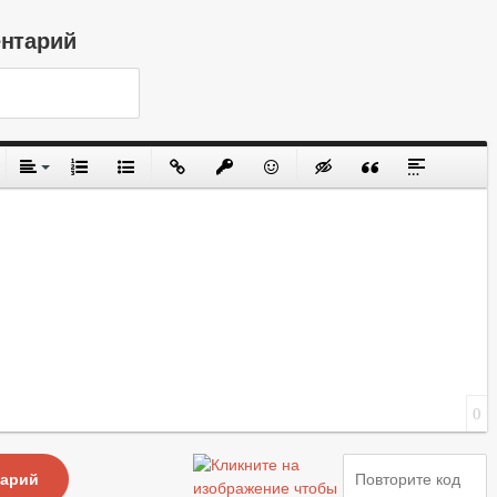
ентарий
0
тарий