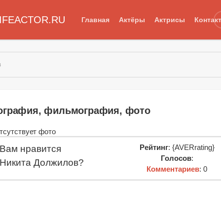
IFEACTOR.RU
Главная
Актёры
Актрисы
Контак
в
ография, фильмография, фото
Рейтинг
: {AVERrating}
Вам нравится
Голосов
:
Никита Должилов?
Комментариев
: 0