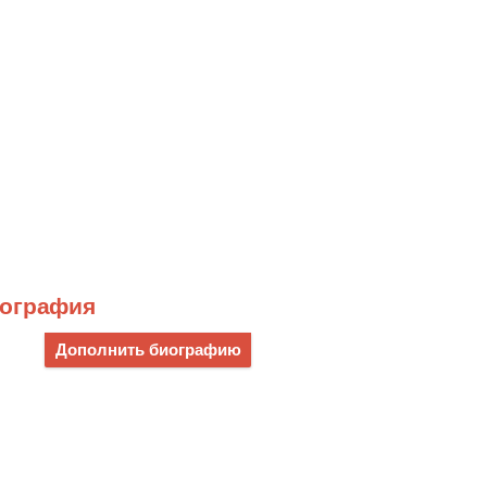
иография
Дополнить биографию