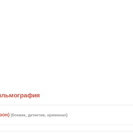
ильмография
зон)
(боевик, детектив, криминал)