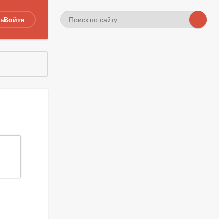
ты
Войти