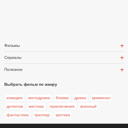
Фильмы
Сериалы
Полезное
Выбрать фильм по жанру
комедия
мелодрама
боевик
драма
криминал
детектив
мистика
приключения
военный
фантастика
триллер
эротика