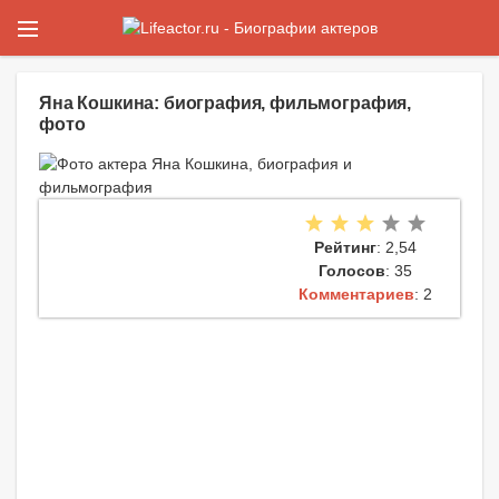
Яна Кошкина: биография, фильмография,
фото
Рейтинг
: 2,54
Голосов
: 35
Комментариев
: 2