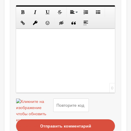
0
Отправить комментарий