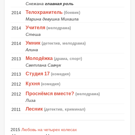
Снежана
главная роль
Телохранитель
2014
(боевик)
Марина девушка Михаила
Учителя
2014
(мелодрама)
Стеша
Умник
2014
(детектив, мелодрама)
Алина
Молодёжка
2013
(драма, спорт)
Светлана Савчук
Студия 17
2013
(комедия)
Кухня
2012
(комедия)
Проснёмся вместе?
2012
(мелодрама)
Лиза
Лесник
2011
(детектив, криминал)
2015
Любовь на четырех колесах