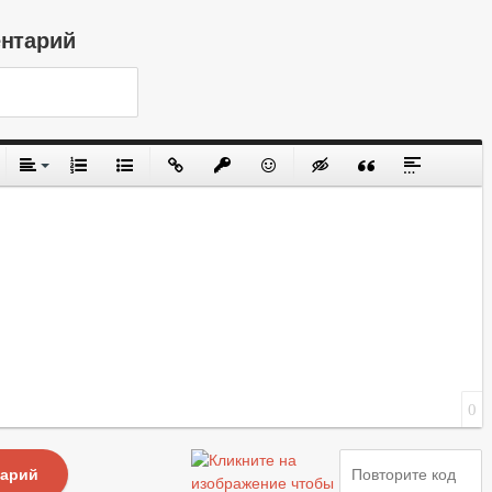
ентарий
0
тарий