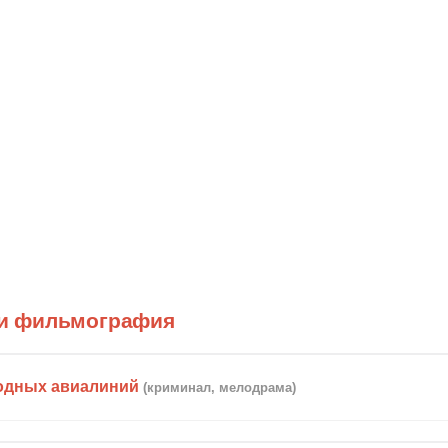
и фильмография
одных авиалиний
(криминал, мелодрама)