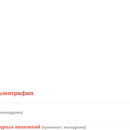
льмография
, мелодрама)
одных авиалиний
(криминал, мелодрама)