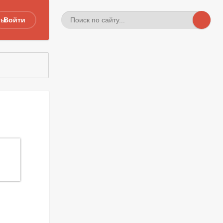
ты
Войти