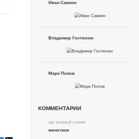
Иван Савкин
Владимир Гостюхин
Марк Попов
КОММЕНТАРИИ
где зеленый слоник
минетики