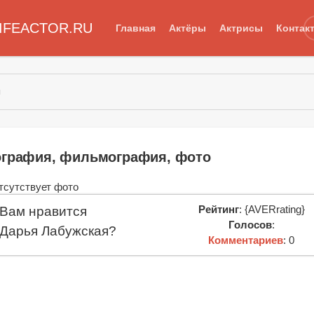
IFEACTOR.RU
Главная
Актёры
Актрисы
Контак
я
ография, фильмография, фото
Рейтинг
: {AVERrating}
Вам нравится
Голосов
:
Дарья Лабужская?
Комментариев
: 0