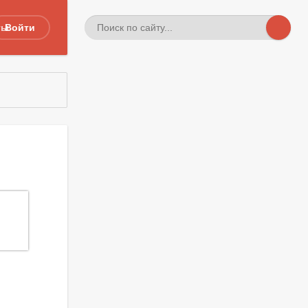
ты
Войти