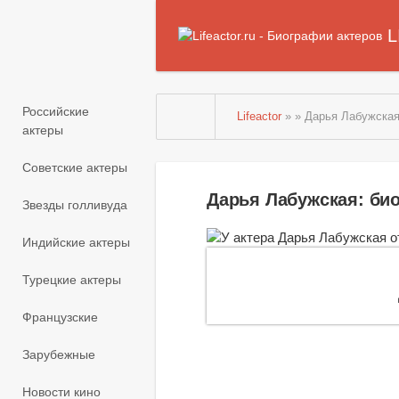
L
Российские
Lifeactor
» » Дарья Лабужска
актеры
Советские актеры
Дарья Лабужская: би
Звезды голливуда
Индийские актеры
Турецкие актеры
Французские
Зарубежные
Новости кино