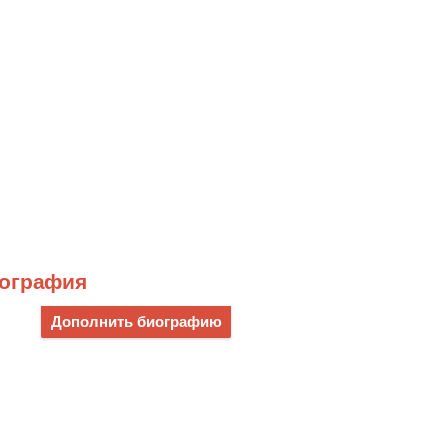
иография
Дополнить биографию