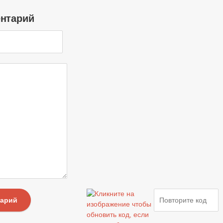
ентарий
тарий