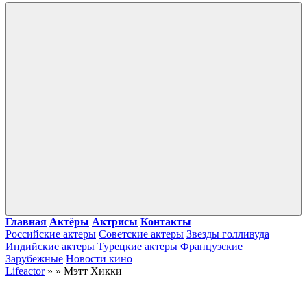
Войти
Главная
Актёры
Актрисы
Контакты
Российские актеры
Советские актеры
Звезды голливуда
Индийские актеры
Турецкие актеры
Французские
Зарубежные
Новости кино
Lifeactor
» » Мэтт Хикки