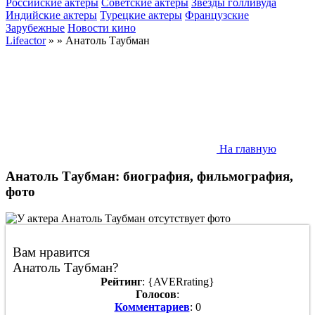
Российские актеры
Советские актеры
Звезды голливуда
Индийские актеры
Турецкие актеры
Французские
Зарубежные
Новости кино
Lifeactor
» » Анатоль Таубман
На главную
Анатоль Таубман: биография, фильмография,
фото
Вам нравится
Анатоль Таубман?
Рейтинг
: {AVERrating}
Голосов
:
Комментариев
: 0