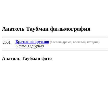
Анатоль Таубман фильмография
Братья по оружию
(боевик, драма, военный, история)
2001
Отто Херцфилд
Анатоль Таубман фото