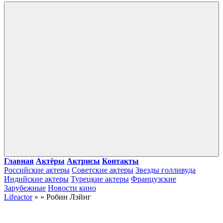
Войти
Главная
Актёры
Актрисы
Контакты
Российские актеры
Советские актеры
Звезды голливуда
Индийские актеры
Турецкие актеры
Французские
Зарубежные
Новости кино
Lifeactor
» » Робин Лэйнг