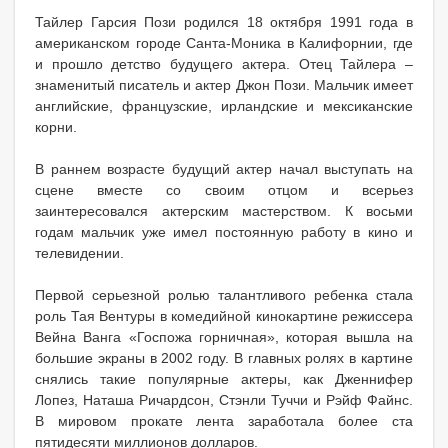
Тайлер Гарсия Пози родился 18 октября 1991 года в
американском городе Санта-Моника в Калифорнии, где
и прошло детство будущего актера. Отец Тайлера –
знаменитый писатель и актер Джон Пози. Мальчик имеет
английские, французские, ирландские и мексиканские
корни.
В раннем возрасте будущий актер начал выступать на
сцене вместе со своим отцом и всерьез
заинтересовался актерским мастерством. К восьми
годам мальчик уже имел постоянную работу в кино и
телевидении.
Первой серьезной ролью талантливого ребенка стала
роль Тая Вентуры в комедийной кинокартине режиссера
Вейна Ванга «Госпожа горничная», которая вышла на
большие экраны в 2002 году. В главных ролях в картине
снялись такие популярные актеры, как Дженнифер
Лопез, Наташа Ричардсон, Стэнли Туччи и Рэйф Файнс.
В мировом прокате лента заработала более ста
пятидесяти миллионов долларов.