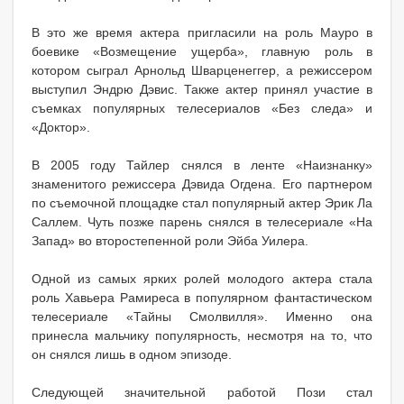
В это же время актера пригласили на роль Мауро в
боевике «Возмещение ущерба», главную роль в
котором сыграл Арнольд Шварценеггер, а режиссером
выступил Эндрю Дэвис. Также актер принял участие в
съемках популярных телесериалов «Без следа» и
«Доктор».
В 2005 году Тайлер снялся в ленте «Наизнанку»
знаменитого режиссера Дэвида Огдена. Его партнером
по съемочной площадке стал популярный актер Эрик Ла
Саллем. Чуть позже парень снялся в телесериале «На
Запад» во второстепенной роли Эйба Уилера.
Одной из самых ярких ролей молодого актера стала
роль Хавьера Рамиреса в популярном фантастическом
телесериале «Тайны Смолвилля». Именно она
принесла мальчику популярность, несмотря на то, что
он снялся лишь в одном эпизоде.
Следующей значительной работой Пози стал