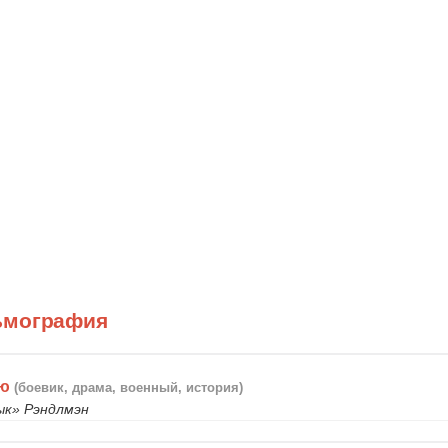
ьмография
ию
(боевик, драма, военный, история)
ык» Рэндлмэн