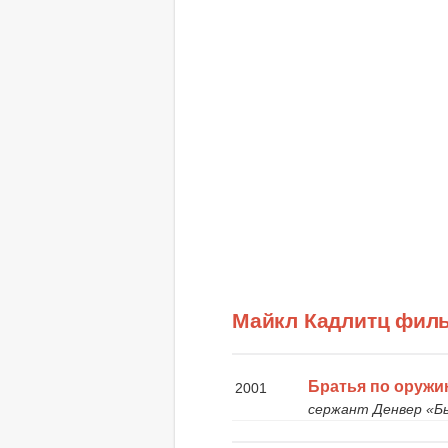
Майкл Кадлитц фил
Братья по оруж
2001
сержант Денвер «Б