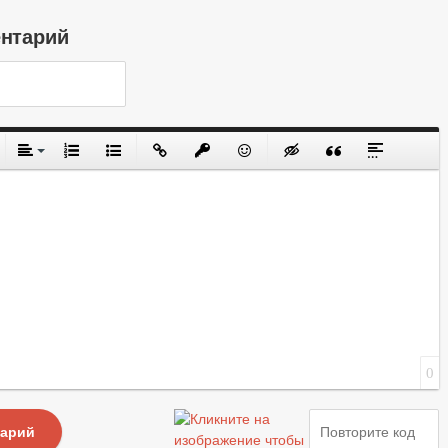
ентарий
0
тарий