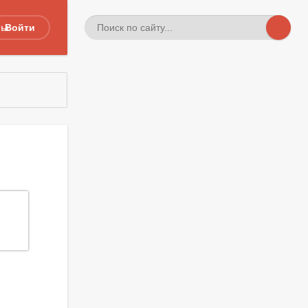
ты
Войти