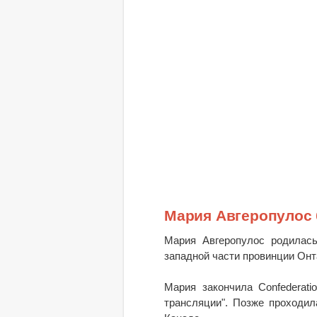
Мария Авгеропулос
Мария Авгеропулос родилась
западной части провинции Онта
Мария закончила Confederati
трансляции". Позже проходил