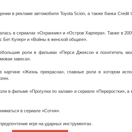
нии в рекламе автомобиля Toyota Scion, а также банка Credit 
алась в сериалах «Охранник» и «Остров Харпера». Также в 200
с Бет Купер» и «Войны в женской общаге».
небольшие роли в фильмах «Перси Джексон и похититель мо
мовая завеса».
в картине «Жизнь прекрасна», главные роли в котором исп
оген.
оли в фильме «Прогулки по залам» и сериале «Переростки», а 
сниматься в сериале «Сотня».
предпочтение игре на ударных инструментах.