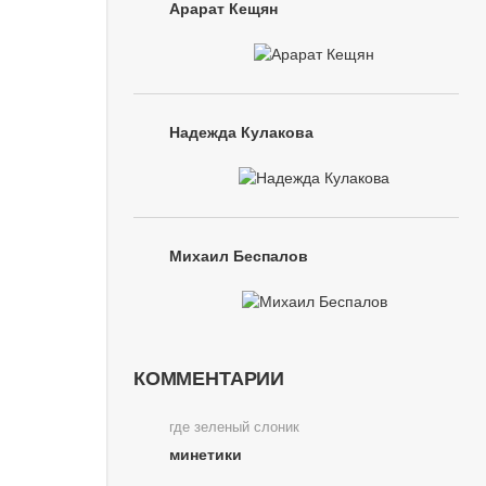
Арарат Кещян
Надежда Кулакова
Михаил Беспалов
КОММЕНТАРИИ
где зеленый слоник
минетики