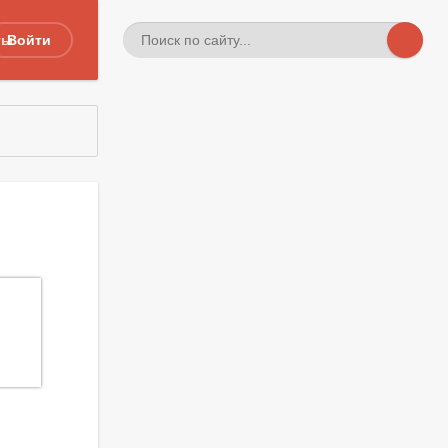
ты
Войти