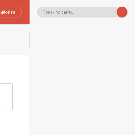
ты
Войти