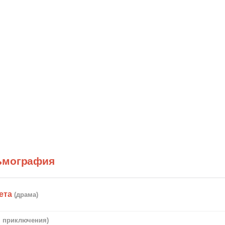
ьмография
ета
(драма)
, приключения)