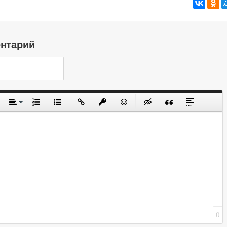
ентарий
0