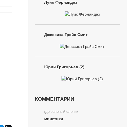
Луис Фернандез
Джессика Грэйс Смит
Юрий Григорьев (2)
КОММЕНТАРИИ
где зеленый слоник
минетики