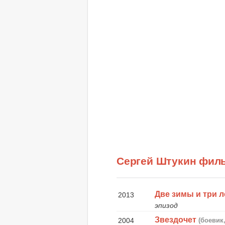
Сергей Штукин фил
Две зимы и три л
2013
эпизод
Звездочет
2004
(боевик