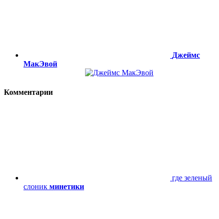
Джеймс
МакЭвой
Комментарии
где зеленый
слоник
минетики