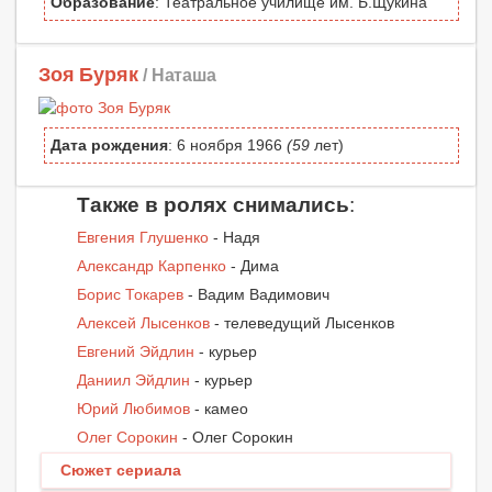
Образование
: Театральное училище им. Б.Щукина
Зоя Буряк
/ Наташа
Дата рождения
: 6 ноября 1966
(59
лет)
Также в ролях снимались
:
Евгения Глушенко
- Надя
Александр Карпенко
- Дима
Борис Токарев
- Вадим Вадимович
Алексей Лысенков
- телеведущий Лысенков
Евгений Эйдлин
- курьер
Даниил Эйдлин
- курьер
Юрий Любимов
- камео
Олег Сорокин
- Олег Сорокин
Сюжет сериала