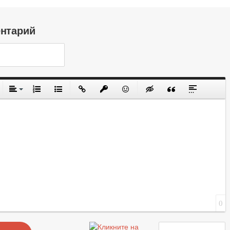
ентарий
0