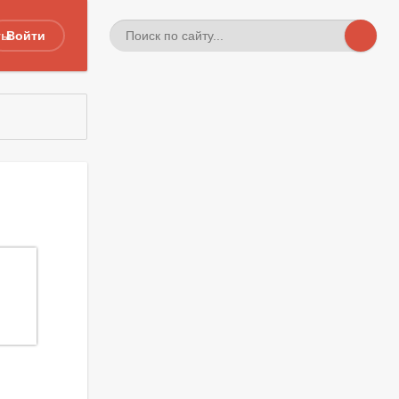
ты
Войти