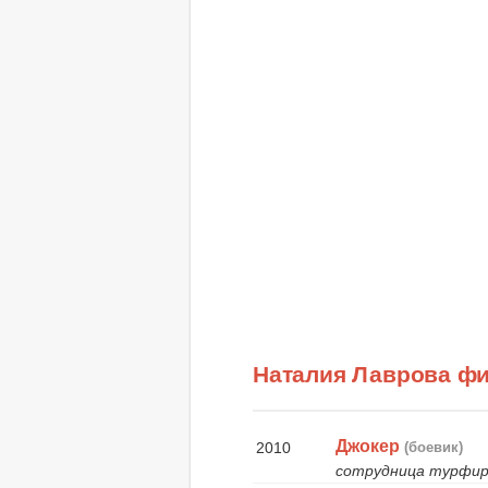
Наталия Лаврова ф
Джокер
2010
(боевик)
сотрудница турфи