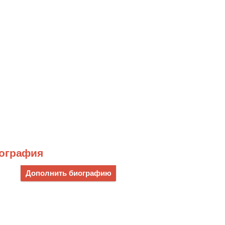
иография
Дополнить биографию