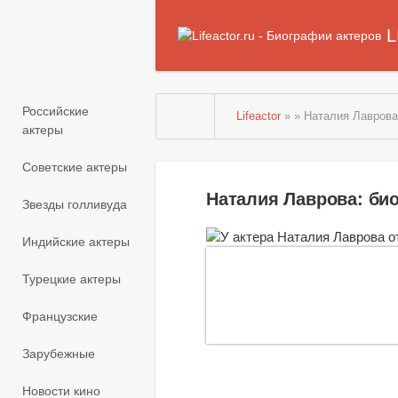
L
Российские
Lifeactor
» » Наталия Лавров
актеры
Советские актеры
Наталия Лаврова: би
Звезды голливуда
Индийские актеры
Турецкие актеры
Французские
Зарубежные
Новости кино