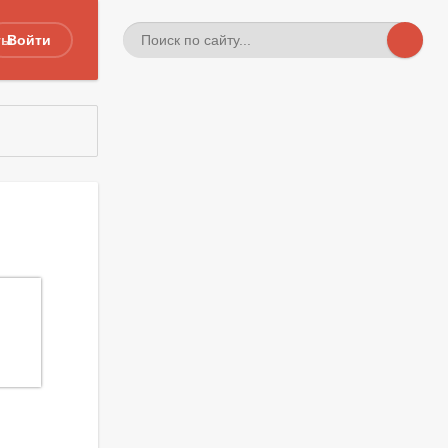
ты
Войти