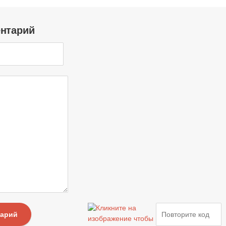
ентарий
тарий