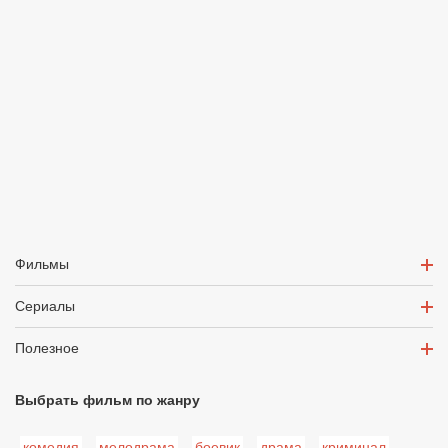
Фильмы
Сериалы
Полезное
Выбрать фильм по жанру
комедия
мелодрама
боевик
драма
криминал