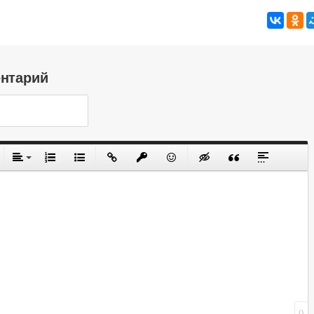
ентарий
0