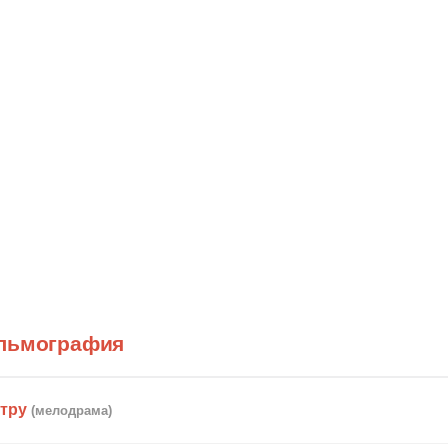
ильмография
тру
(мелодрама)