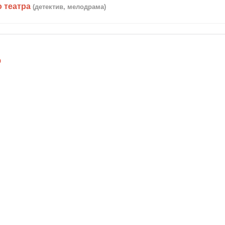
о театра
(детектив, мелодрама)
о