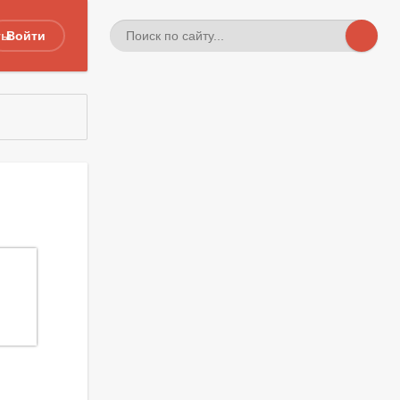
ты
Войти