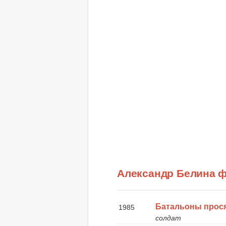
Александр Белина 
Батальоны прося
1985
солдат