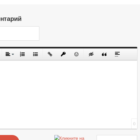
ентарий
0