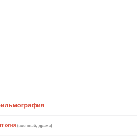
фильмография
т огня
(военный, драма)