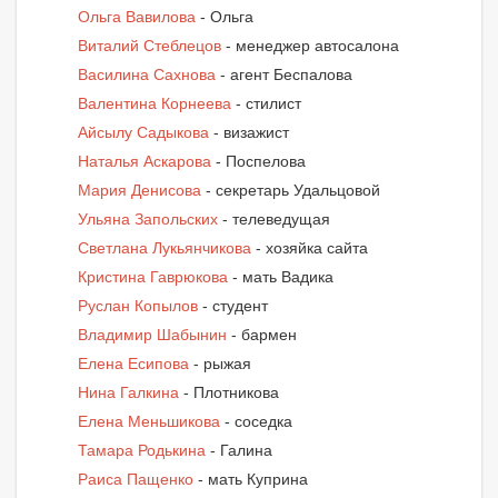
Ольга Вавилова
- Ольга
Виталий Стеблецов
- менеджер автосалона
Василина Сахнова
- агент Беспалова
Валентина Корнеева
- стилист
Айсылу Садыкова
- визажист
Наталья Аскарова
- Поспелова
Мария Денисова
- секретарь Удальцовой
Ульяна Запольских
- телеведущая
Светлана Лукьянчикова
- хозяйка cайта
Кристина Гаврюкова
- мать Вадика
Руслан Копылов
- студент
Владимир Шабынин
- бармен
Елена Есипова
- рыжая
Нина Галкина
- Плотникова
Елена Меньшикова
- соседка
Тамара Родькина
- Галина
Раиса Пащенко
- мать Куприна