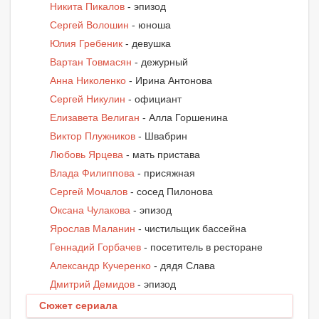
Никита Пикалов
- эпизод
Сергей Волошин
- юноша
Юлия Гребеник
- девушка
Вартан Товмасян
- дежурный
Анна Николенко
- Ирина Антонова
Сергей Никулин
- официант
Елизавета Велиган
- Алла Горшенина
Виктор Плужников
- Швабрин
Любовь Ярцева
- мать пристава
Влада Филиппова
- присяжная
Сергей Мочалов
- сосед Пилонова
Оксана Чулакова
- эпизод
Ярослав Маланин
- чистильщик бассейна
Геннадий Горбачев
- посетитель в ресторане
Александр Кучеренко
- дядя Слава
Дмитрий Демидов
- эпизод
Сюжет сериала