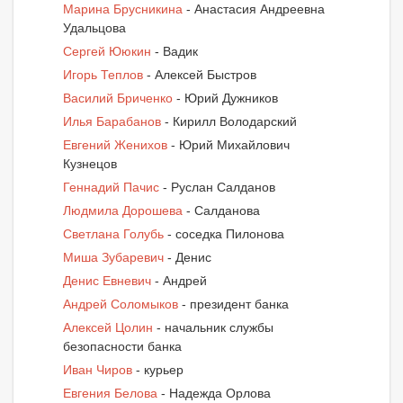
Марина Брусникина
- Анастасия Андреевна
Удальцова
Сергей Ююкин
- Вадик
Игорь Теплов
- Алексей Быстров
Василий Бриченко
- Юрий Дужников
Илья Барабанов
- Кирилл Володарский
Евгений Женихов
- Юрий Михайлович
Кузнецов
Геннадий Пачис
- Руслан Салданов
Людмила Дорошева
- Салданова
Светлана Голубь
- соседка Пилонова
Миша Зубаревич
- Денис
Денис Евневич
- Андрей
Андрей Соломыков
- президент банка
Алексей Цолин
- начальник службы
безопасности банка
Иван Чиров
- курьер
Евгения Белова
- Надежда Орлова