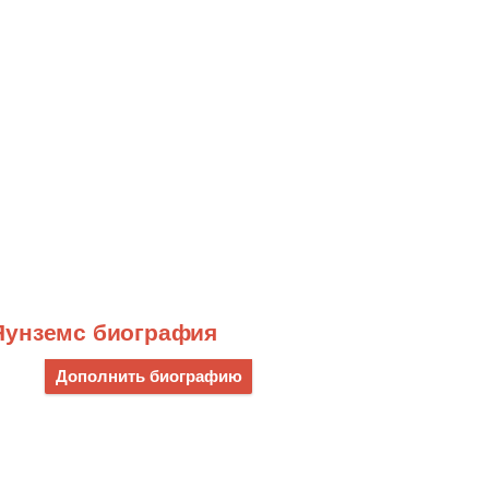
Яунземс биография
Дополнить биографию