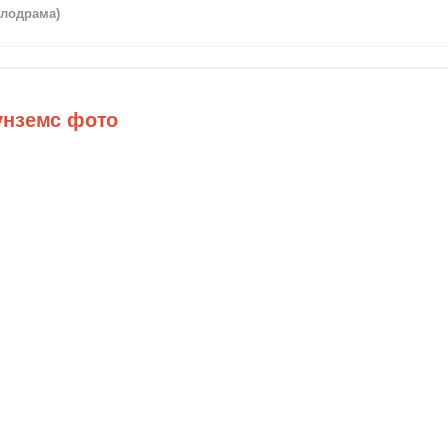
елодрама)
унземс фото