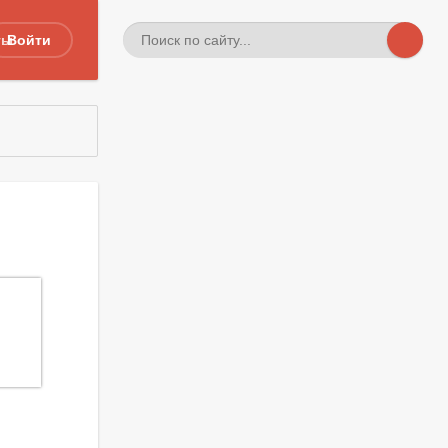
ты
Войти